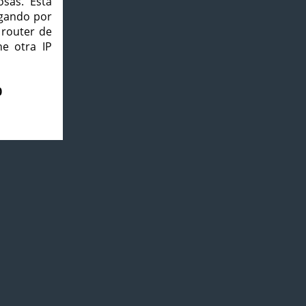
osas. Esta
agando por
 router de
e otra IP
0