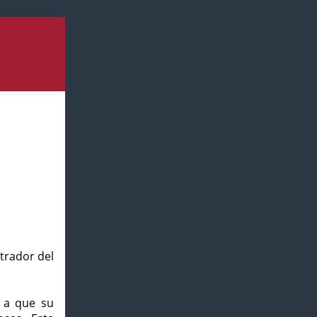
strador del
o a que su