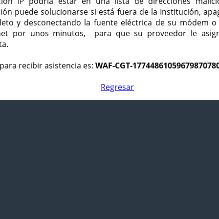
ción IP podría estar en una lista de direcciones malici
ción puede solucionarse si está fuera de la Institución, ap
eto y desconectando la fuente eléctrica de su módem o
net por unos minutos, para que su proveedor le asign
ta.
para recibir asistencia es:
WAF-CGT-1774486105967987078
Regresar