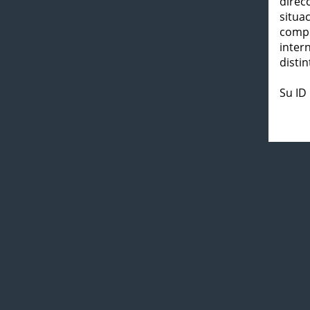
direc
situa
compl
inter
distin
Su ID 