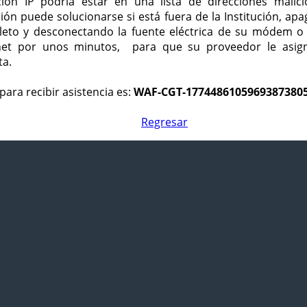
ción IP podría estar en una lista de direcciones malici
ción puede solucionarse si está fuera de la Institución, ap
eto y desconectando la fuente eléctrica de su módem o
net por unos minutos, para que su proveedor le asign
ta.
para recibir asistencia es:
WAF-CGT-1774486105969387380
Regresar