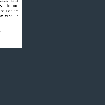
osas. Esta
agando por
 router de
e otra IP
5