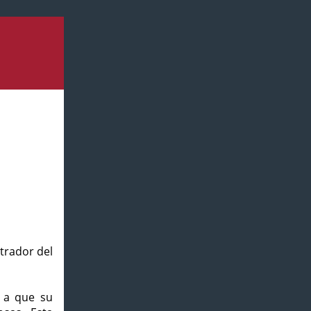
strador del
o a que su