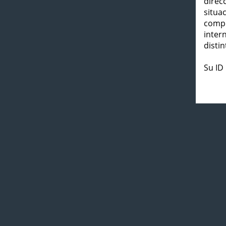
direc
situa
compl
inter
distin
Su ID 