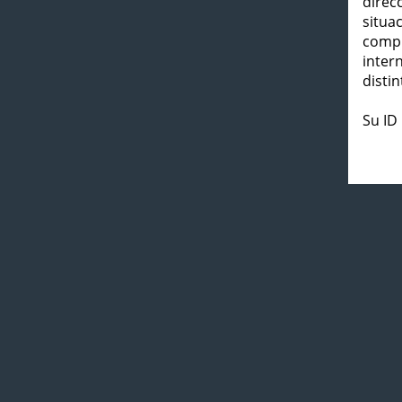
direc
situa
compl
inter
distin
Su ID 