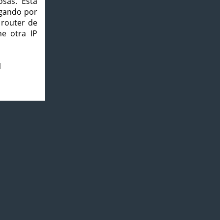
osas. Esta
agando por
 router de
e otra IP
1