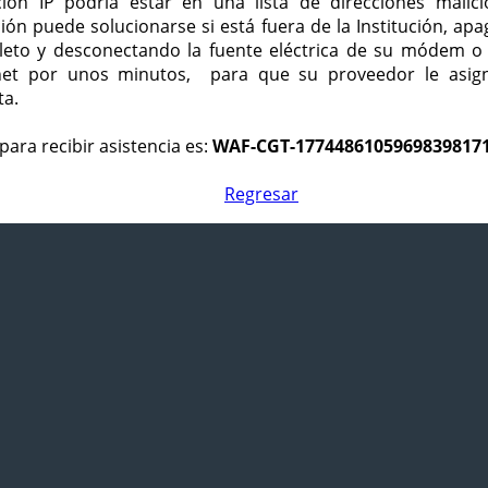
ción IP podría estar en una lista de direcciones malici
ción puede solucionarse si está fuera de la Institución, ap
eto y desconectando la fuente eléctrica de su módem o
net por unos minutos, para que su proveedor le asign
ta.
para recibir asistencia es:
WAF-CGT-1774486105969839817
Regresar