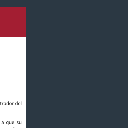
strador del
o a que su