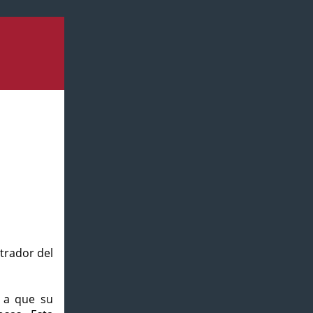
strador del
o a que su