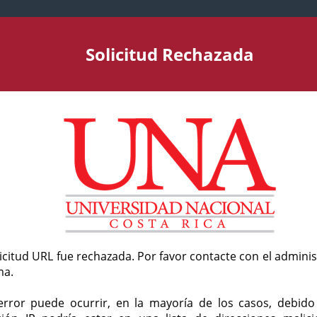
Solicitud Rechazada
licitud URL fue rechazada. Por favor contacte con el admini
ma.
error puede ocurrir, en la mayoría de los casos, debid