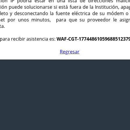
ción IP podría estar en una lista de direcciones malici
ción puede solucionarse si está fuera de la Institución, ap
eto y desconectando la fuente eléctrica de su módem o
net por unos minutos, para que su proveedor le asign
ta.
para recibir asistencia es:
WAF-CGT-1774486105968851237
Regresar