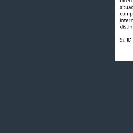
direc
situa
compl
inter
distin
Su ID 