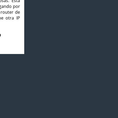
osas. Esta
agando por
 router de
e otra IP
9