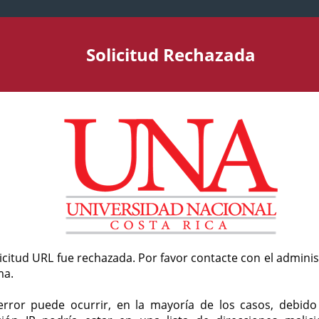
Solicitud Rechazada
licitud URL fue rechazada. Por favor contacte con el admini
ma.
error puede ocurrir, en la mayoría de los casos, debid