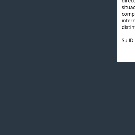
direc
situa
compl
inter
distin
Su ID 