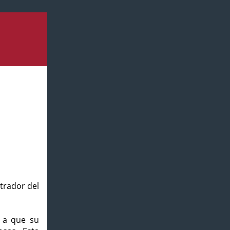
strador del
o a que su