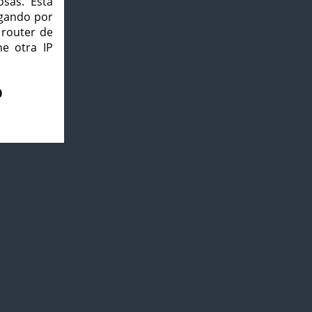
osas. Esta
agando por
 router de
e otra IP
0