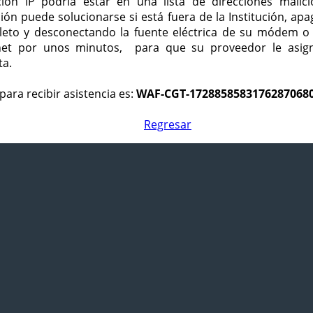
ción IP podría estar en una lista de direcciones malici
ción puede solucionarse si está fuera de la Institución, ap
eto y desconectando la fuente eléctrica de su módem o
net por unos minutos, para que su proveedor le asign
ta.
para recibir asistencia es:
WAF-CGT-1728858583176287068
Regresar