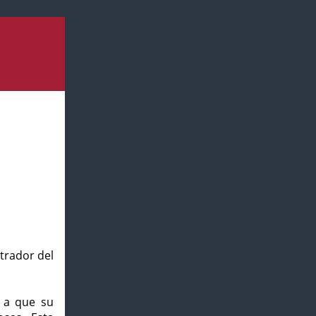
strador del
o a que su