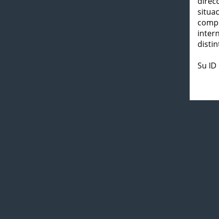
direc
situa
compl
inter
distin
Su ID 