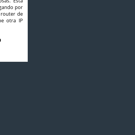
osas. Esta
agando por
 router de
e otra IP
9