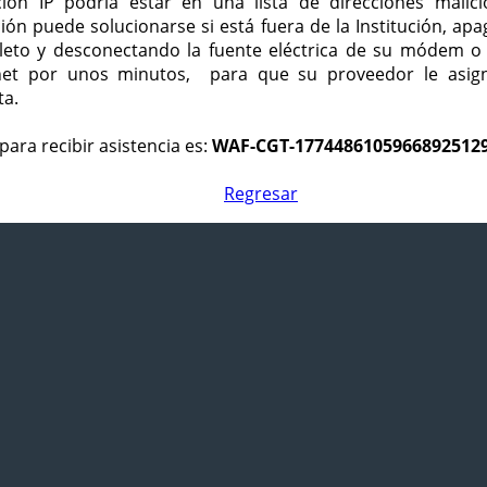
ción IP podría estar en una lista de direcciones malici
ción puede solucionarse si está fuera de la Institución, ap
eto y desconectando la fuente eléctrica de su módem o
net por unos minutos, para que su proveedor le asign
ta.
para recibir asistencia es:
WAF-CGT-1774486105966892512
Regresar