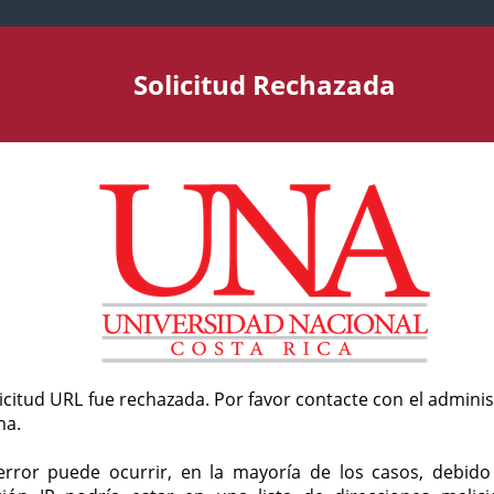
Solicitud Rechazada
licitud URL fue rechazada. Por favor contacte con el admini
ma.
error puede ocurrir, en la mayoría de los casos, debid