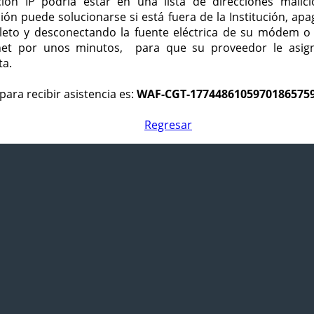
ción IP podría estar en una lista de direcciones malici
ción puede solucionarse si está fuera de la Institución, ap
eto y desconectando la fuente eléctrica de su módem o
net por unos minutos, para que su proveedor le asign
ta.
para recibir asistencia es:
WAF-CGT-1774486105970186575
Regresar