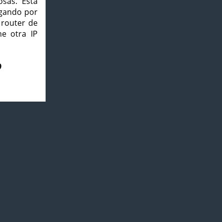
osas. Esta
agando por
 router de
e otra IP
9