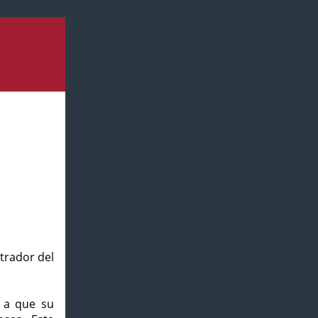
strador del
o a que su