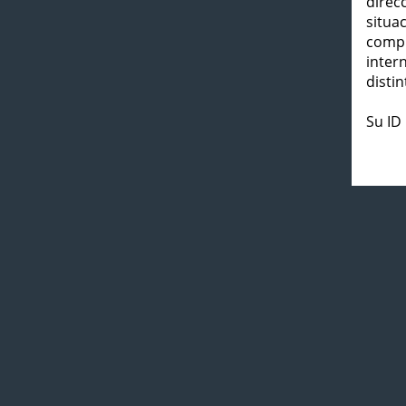
direc
situa
compl
inter
distin
Su ID 