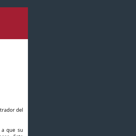
strador del
o a que su