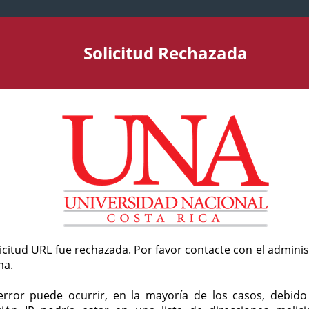
Solicitud Rechazada
licitud URL fue rechazada. Por favor contacte con el admini
ma.
error puede ocurrir, en la mayoría de los casos, debid