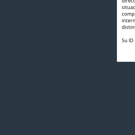
direc
situa
compl
inter
distin
Su ID 