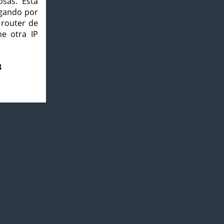
osas. Esta
agando por
 router de
e otra IP
3