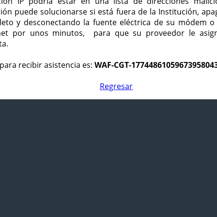
ción IP podría estar en una lista de direcciones malici
ción puede solucionarse si está fuera de la Institución, ap
eto y desconectando la fuente eléctrica de su módem o
net por unos minutos, para que su proveedor le asign
ta.
para recibir asistencia es:
WAF-CGT-1774486105967395804
Regresar