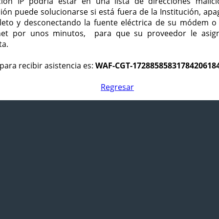
ción IP podría estar en una lista de direcciones malici
ción puede solucionarse si está fuera de la Institución, ap
eto y desconectando la fuente eléctrica de su módem o
net por unos minutos, para que su proveedor le asign
ta.
para recibir asistencia es:
WAF-CGT-1728858583178420618
Regresar