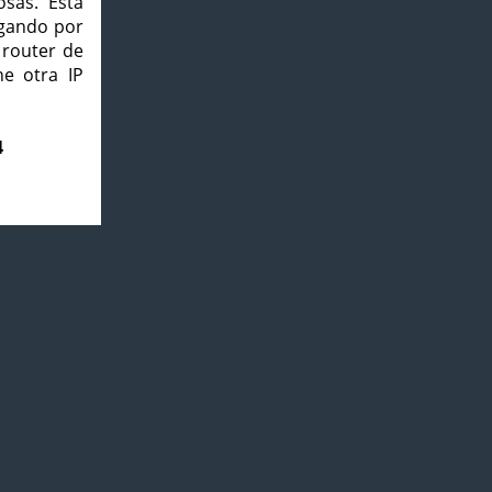
osas. Esta
agando por
 router de
e otra IP
4