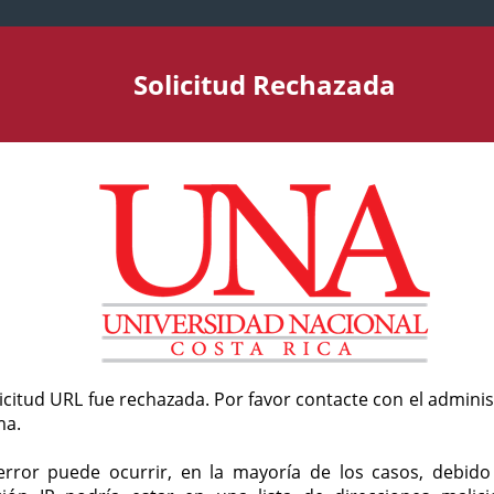
Solicitud Rechazada
licitud URL fue rechazada. Por favor contacte con el admini
ma.
error puede ocurrir, en la mayoría de los casos, debid