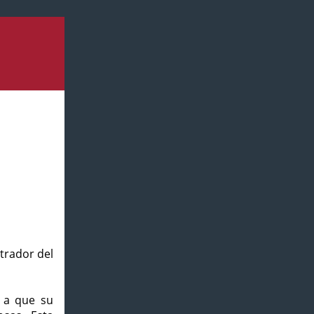
strador del
o a que su