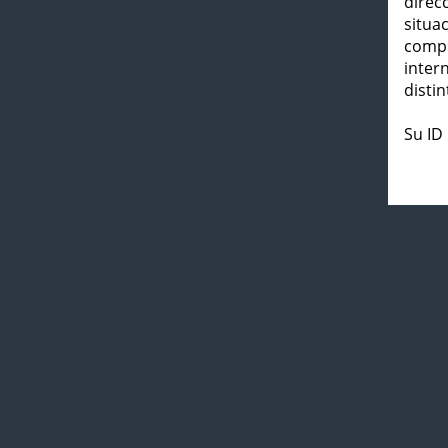
direc
situa
compl
inter
distin
Su ID 