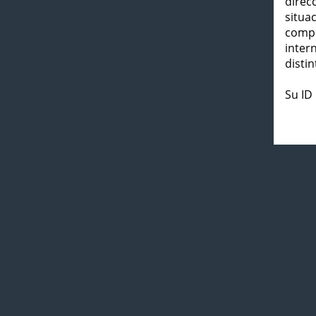
direc
situa
compl
inter
distin
Su ID 