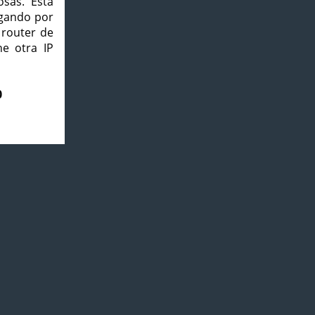
osas. Esta
agando por
 router de
e otra IP
0