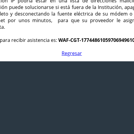
ción IP podría estar en una lista de direcciones malici
ción puede solucionarse si está fuera de la Institución, ap
eto y desconectando la fuente eléctrica de su módem o
net por unos minutos, para que su proveedor le asign
ta.
para recibir asistencia es:
WAF-CGT-1774486105970694961
Regresar