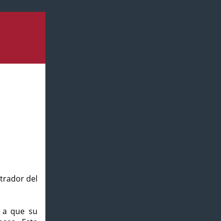
strador del
o a que su