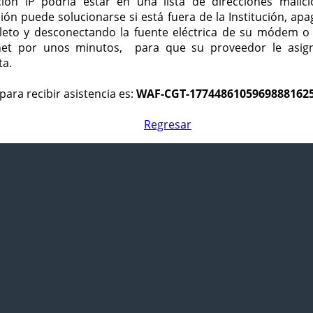
ción IP podría estar en una lista de direcciones malici
ción puede solucionarse si está fuera de la Institución, ap
eto y desconectando la fuente eléctrica de su módem o
net por unos minutos, para que su proveedor le asign
ta.
para recibir asistencia es:
WAF-CGT-1774486105969888162
Regresar