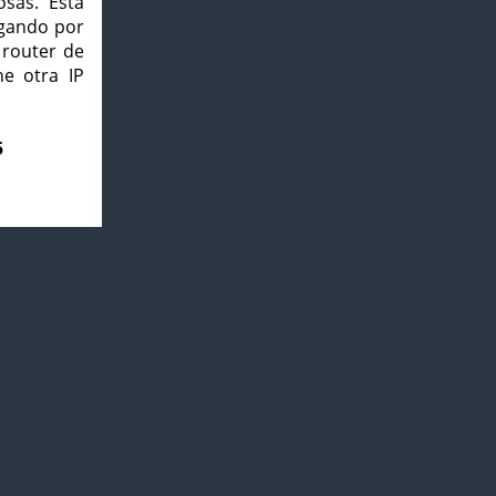
osas. Esta
agando por
 router de
e otra IP
5