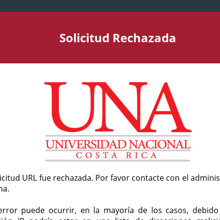
Solicitud Rechazada
licitud URL fue rechazada. Por favor contacte con el admini
ma.
error puede ocurrir, en la mayoría de los casos, debid