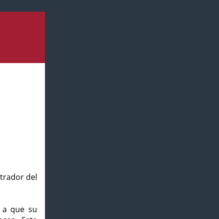
strador del
o a que su