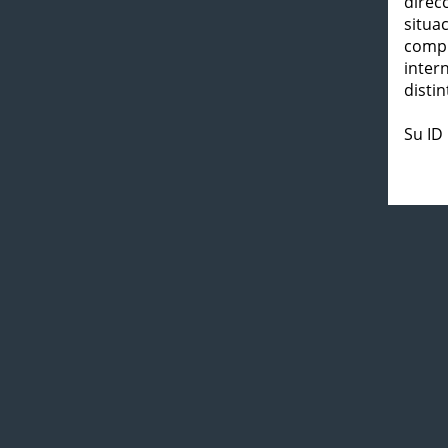
direc
situa
compl
inter
distin
Su ID 