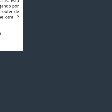
osas. Esta
agando por
 router de
e otra IP
6