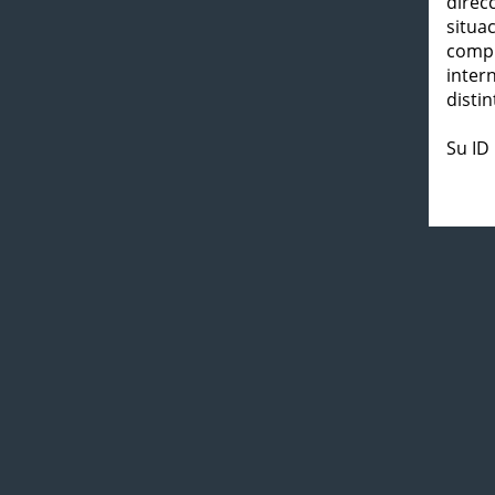
direc
situa
compl
inter
distin
Su ID 