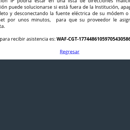
ción IP podría estar en una lista de direcciones malici
ción puede solucionarse si está fuera de la Institución, ap
eto y desconectando la fuente eléctrica de su módem o
net por unos minutos, para que su proveedor le asign
ta.
para recibir asistencia es:
WAF-CGT-1774486105970543058
Regresar