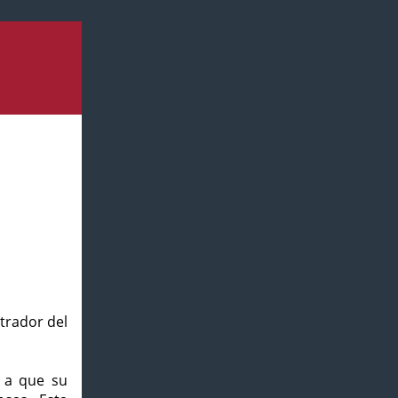
strador del
o a que su