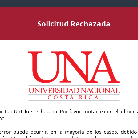
Solicitud Rechazada
licitud URL fue rechazada. Por favor contacte con el admini
ma.
error puede ocurrir, en la mayoría de los casos, debid