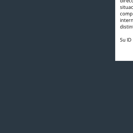
direc
situa
compl
inter
distin
Su ID 