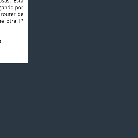
osas. Esta
agando por
 router de
e otra IP
3