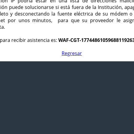
ción IP podría estar en una lista de direcciones malici
ción puede solucionarse si está fuera de la Institución, ap
eto y desconectando la fuente eléctrica de su módem o
net por unos minutos, para que su proveedor le asign
ta.
para recibir asistencia es:
WAF-CGT-1774486105968811926
Regresar