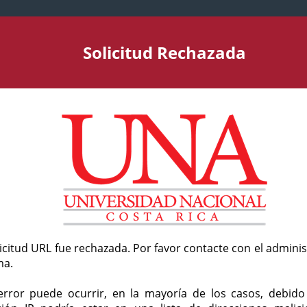
Solicitud Rechazada
licitud URL fue rechazada. Por favor contacte con el admini
ma.
error puede ocurrir, en la mayoría de los casos, debid