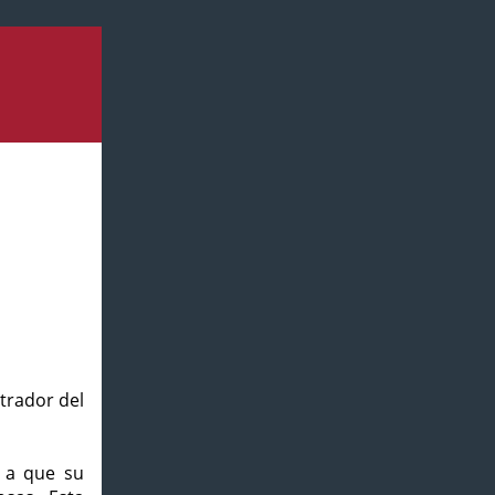
strador del
o a que su