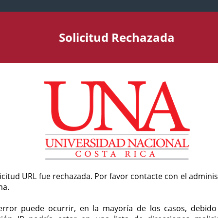
Solicitud Rechazada
licitud URL fue rechazada. Por favor contacte con el admini
ma.
error puede ocurrir, en la mayoría de los casos, debid