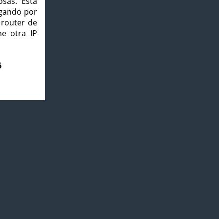
osas. Esta
agando por
 router de
e otra IP
6