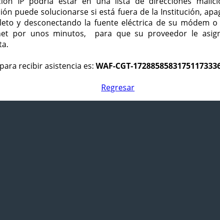
ción IP podría estar en una lista de direcciones malici
ción puede solucionarse si está fuera de la Institución, ap
eto y desconectando la fuente eléctrica de su módem o
net por unos minutos, para que su proveedor le asign
ta.
para recibir asistencia es:
WAF-CGT-1728858583175117333
Regresar