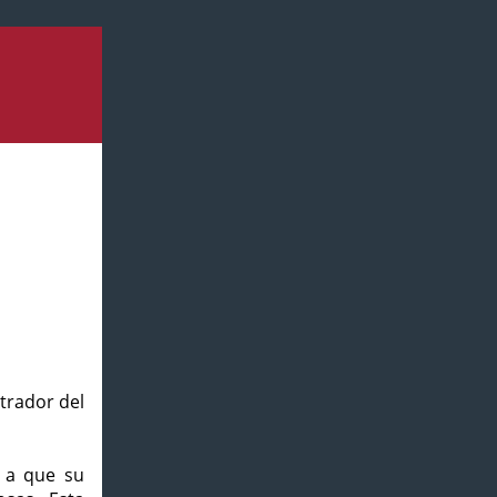
strador del
o a que su