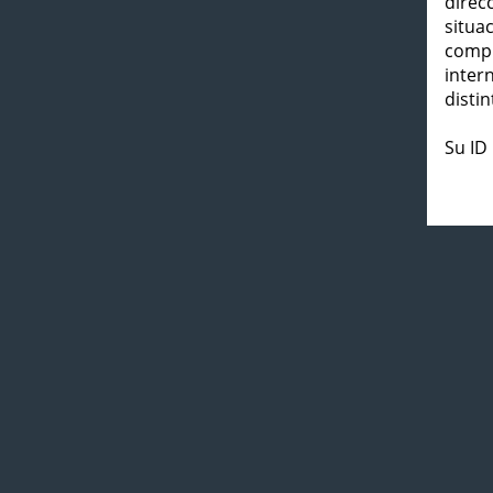
direc
situa
compl
inter
distin
Su ID 