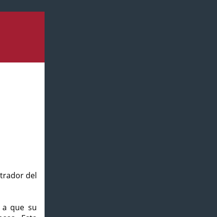
strador del
o a que su