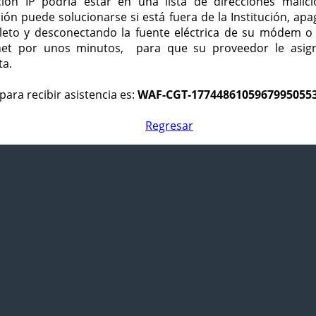
ción IP podría estar en una lista de direcciones malici
ción puede solucionarse si está fuera de la Institución, ap
eto y desconectando la fuente eléctrica de su módem o
net por unos minutos, para que su proveedor le asign
ta.
para recibir asistencia es:
WAF-CGT-1774486105967995055
Regresar