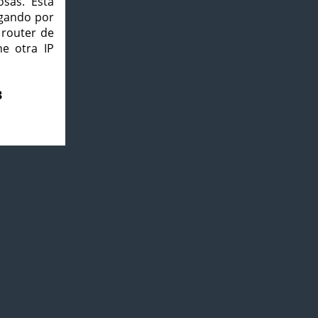
osas. Esta
agando por
 router de
e otra IP
3