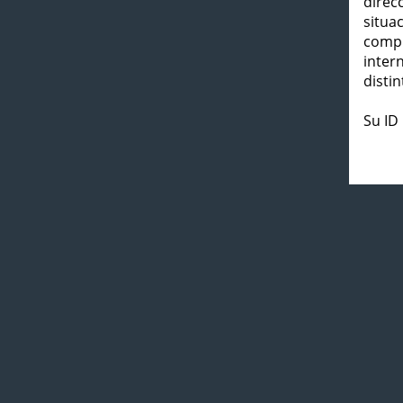
direc
situa
compl
inter
distin
Su ID 