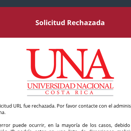
Solicitud Rechazada
licitud URL fue rechazada. Por favor contacte con el admini
ma.
error puede ocurrir, en la mayoría de los casos, debid