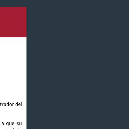
strador del
o a que su