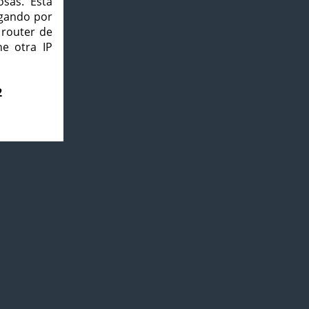
osas. Esta
agando por
 router de
e otra IP
2