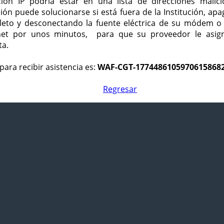
ción IP podría estar en una lista de direcciones malici
ción puede solucionarse si está fuera de la Institución, ap
eto y desconectando la fuente eléctrica de su módem o
net por unos minutos, para que su proveedor le asign
ta.
para recibir asistencia es:
WAF-CGT-1774486105970615868
Regresar