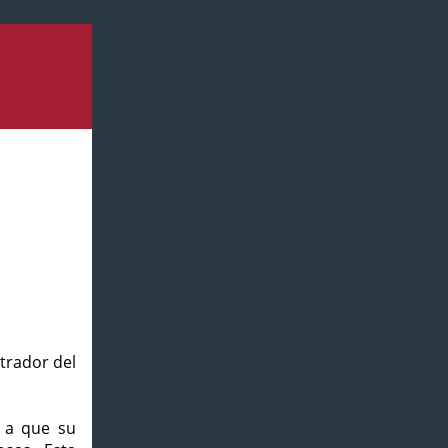
strador del
o a que su