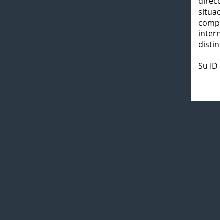
direc
situa
compl
inter
distin
Su ID 