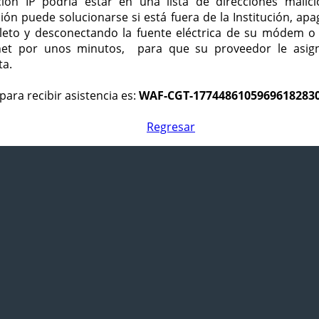
ción IP podría estar en una lista de direcciones malici
ción puede solucionarse si está fuera de la Institución, ap
eto y desconectando la fuente eléctrica de su módem o
net por unos minutos, para que su proveedor le asign
ta.
para recibir asistencia es:
WAF-CGT-1774486105969618283
Regresar