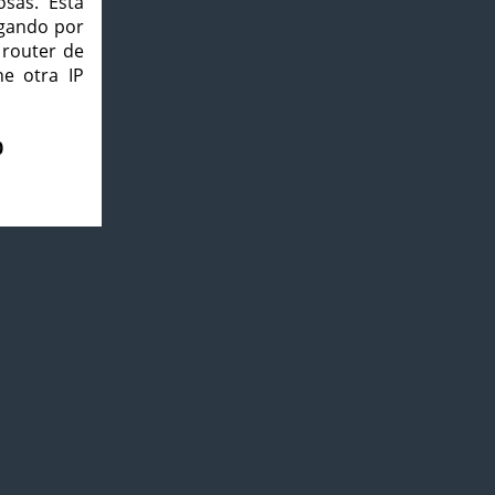
osas. Esta
agando por
 router de
e otra IP
0