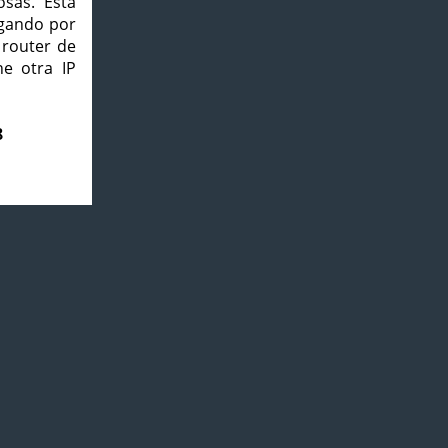
osas. Esta
agando por
 router de
e otra IP
8