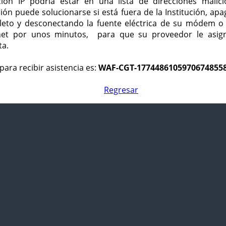
ción IP podría estar en una lista de direcciones malici
ción puede solucionarse si está fuera de la Institución, ap
eto y desconectando la fuente eléctrica de su módem o
net por unos minutos, para que su proveedor le asign
ta.
para recibir asistencia es:
WAF-CGT-1774486105970674855
Regresar