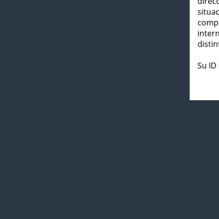
direc
situa
compl
inter
distin
Su ID 