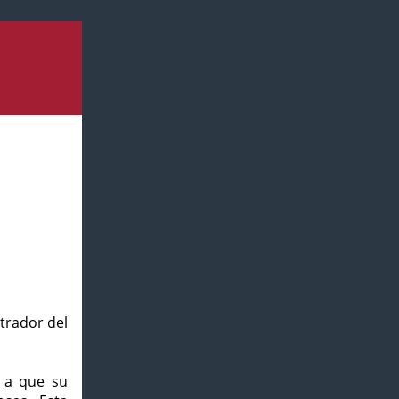
strador del
o a que su