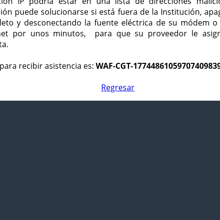
ción IP podría estar en una lista de direcciones malici
ción puede solucionarse si está fuera de la Institución, ap
eto y desconectando la fuente eléctrica de su módem o
net por unos minutos, para que su proveedor le asign
ta.
para recibir asistencia es:
WAF-CGT-1774486105970740983
Regresar