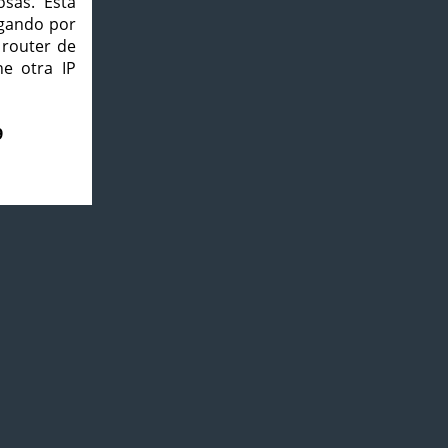
osas. Esta
agando por
 router de
e otra IP
9