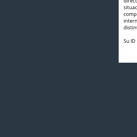
direc
situa
compl
inter
distin
Su ID 