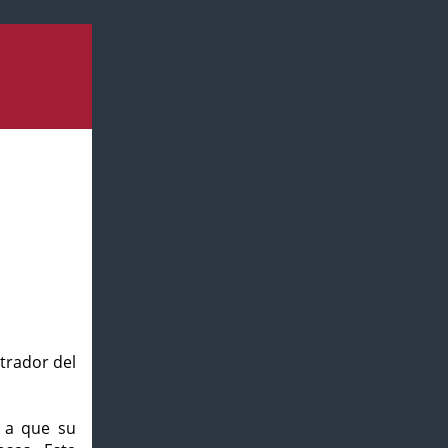
strador del
o a que su