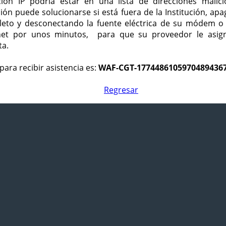
ción IP podría estar en una lista de direcciones malici
ción puede solucionarse si está fuera de la Institución, ap
eto y desconectando la fuente eléctrica de su módem o
net por unos minutos, para que su proveedor le asign
ta.
para recibir asistencia es:
WAF-CGT-1774486105970489436
Regresar