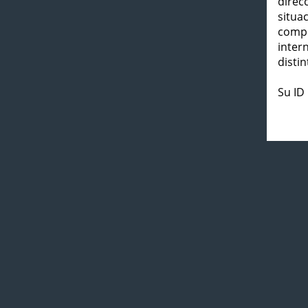
direc
situa
compl
inter
distin
Su ID 