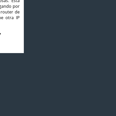
osas. Esta
agando por
 router de
e otra IP
7