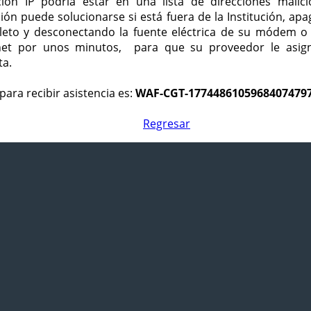
ción IP podría estar en una lista de direcciones malici
ción puede solucionarse si está fuera de la Institución, ap
eto y desconectando la fuente eléctrica de su módem o
net por unos minutos, para que su proveedor le asign
ta.
para recibir asistencia es:
WAF-CGT-1774486105968407479
Regresar