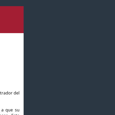
strador del
o a que su