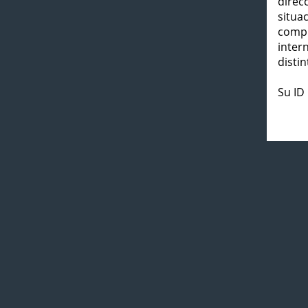
direc
situa
compl
inter
distin
Su ID 