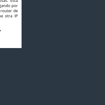
osas. Esta
agando por
 router de
e otra IP
7