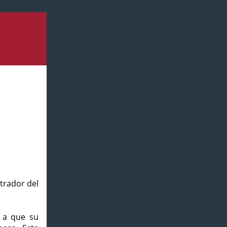
strador del
o a que su