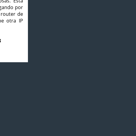
osas. Esta
agando por
 router de
e otra IP
8