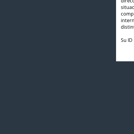
direc
situa
compl
inter
distin
Su ID 