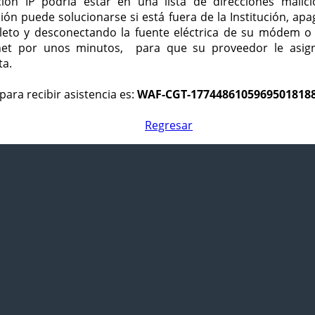
ción IP podría estar en una lista de direcciones malici
ción puede solucionarse si está fuera de la Institución, ap
eto y desconectando la fuente eléctrica de su módem o
net por unos minutos, para que su proveedor le asign
ta.
para recibir asistencia es:
WAF-CGT-1774486105969501818
Regresar