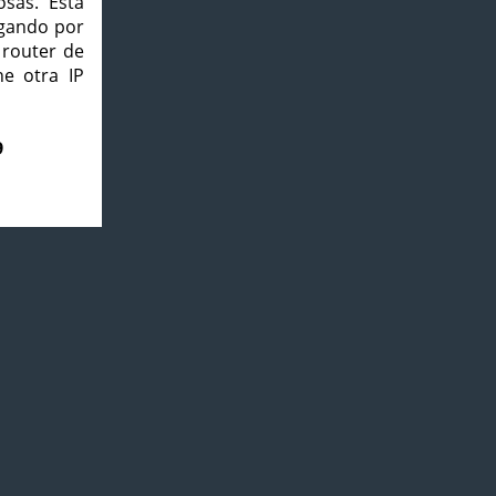
osas. Esta
agando por
 router de
e otra IP
9