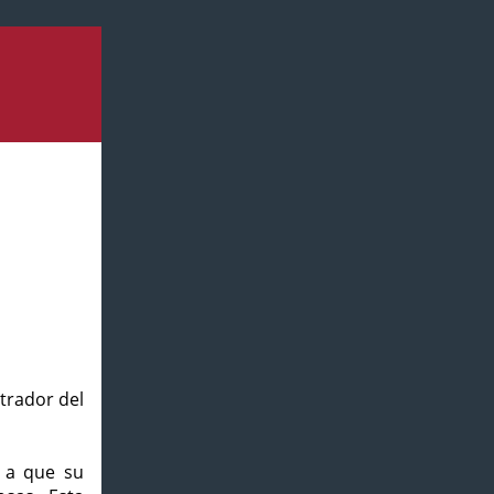
strador del
o a que su