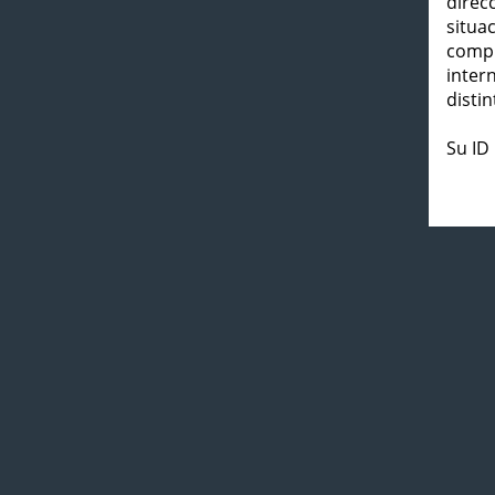
direc
situa
compl
inter
distin
Su ID 