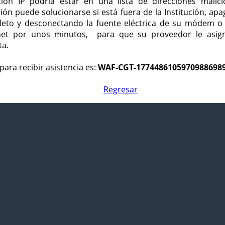
ción IP podría estar en una lista de direcciones malici
ción puede solucionarse si está fuera de la Institución, ap
eto y desconectando la fuente eléctrica de su módem o
net por unos minutos, para que su proveedor le asign
ta.
para recibir asistencia es:
WAF-CGT-1774486105970988698
Regresar