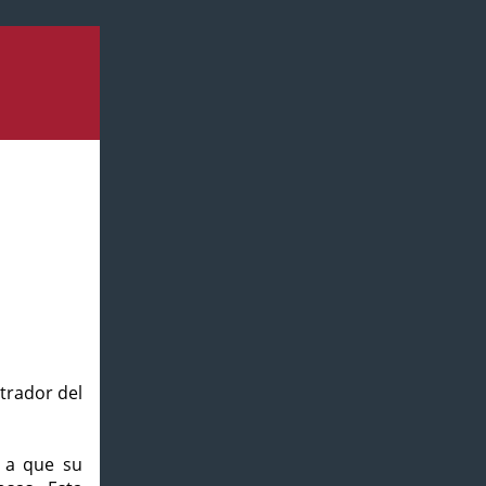
strador del
o a que su