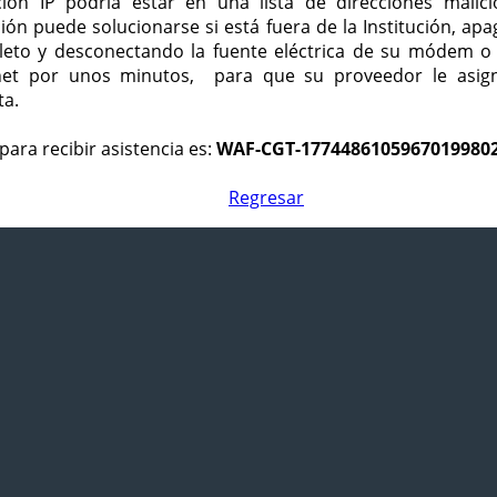
ción IP podría estar en una lista de direcciones malici
ción puede solucionarse si está fuera de la Institución, ap
eto y desconectando la fuente eléctrica de su módem o
net por unos minutos, para que su proveedor le asign
ta.
para recibir asistencia es:
WAF-CGT-1774486105967019980
Regresar