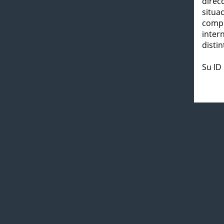
direc
situa
compl
inter
distin
Su ID 