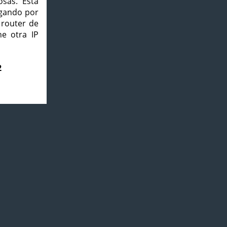
osas. Esta
agando por
 router de
e otra IP
2