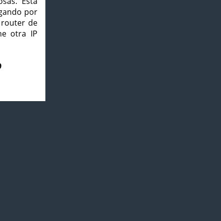
osas. Esta
agando por
 router de
e otra IP
9