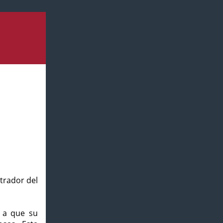
strador del
o a que su