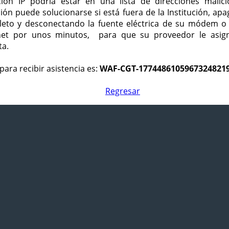
ción IP podría estar en una lista de direcciones malici
ción puede solucionarse si está fuera de la Institución, ap
eto y desconectando la fuente eléctrica de su módem o
net por unos minutos, para que su proveedor le asign
ta.
para recibir asistencia es:
WAF-CGT-1774486105967324821
Regresar