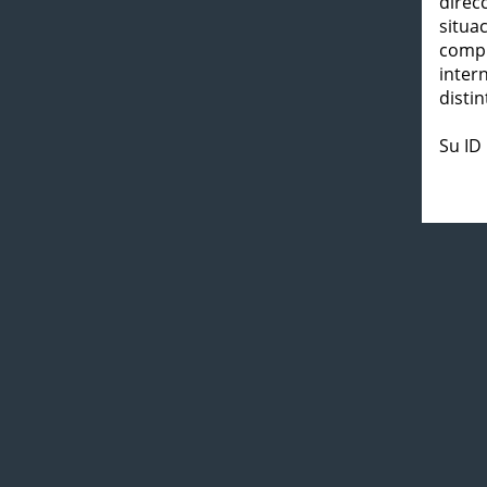
direc
situa
compl
inter
distin
Su ID 