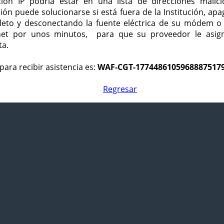
ción IP podría estar en una lista de direcciones malici
ción puede solucionarse si está fuera de la Institución, ap
eto y desconectando la fuente eléctrica de su módem o
net por unos minutos, para que su proveedor le asign
ta.
para recibir asistencia es:
WAF-CGT-1774486105968887517
Regresar