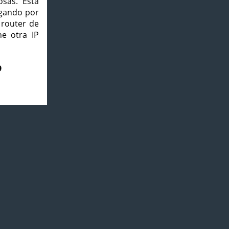
osas. Esta
agando por
 router de
e otra IP
9