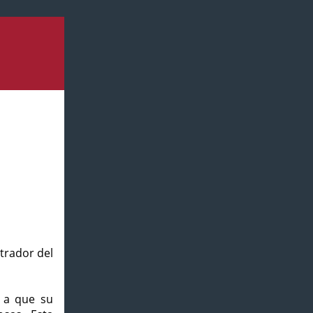
strador del
o a que su