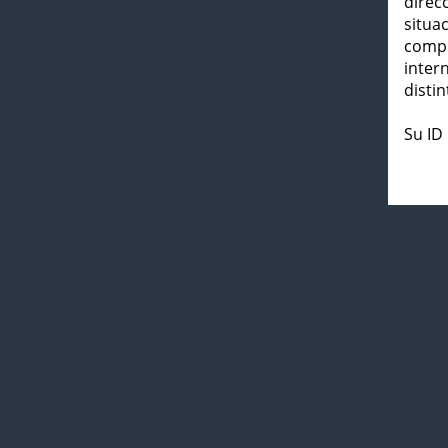
direc
situa
compl
inter
distin
Su ID 