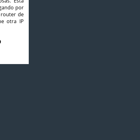
osas. Esta
agando por
 router de
e otra IP
9