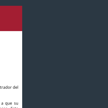
strador del
o a que su