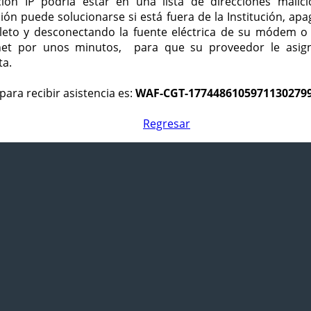
ción IP podría estar en una lista de direcciones malici
ción puede solucionarse si está fuera de la Institución, ap
eto y desconectando la fuente eléctrica de su módem o
net por unos minutos, para que su proveedor le asign
ta.
para recibir asistencia es:
WAF-CGT-1774486105971130279
Regresar