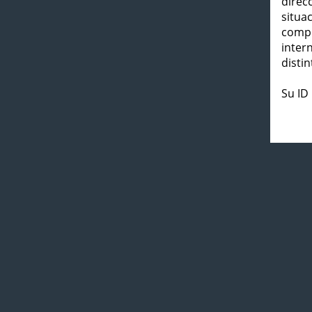
direc
situa
compl
inter
distin
Su ID 