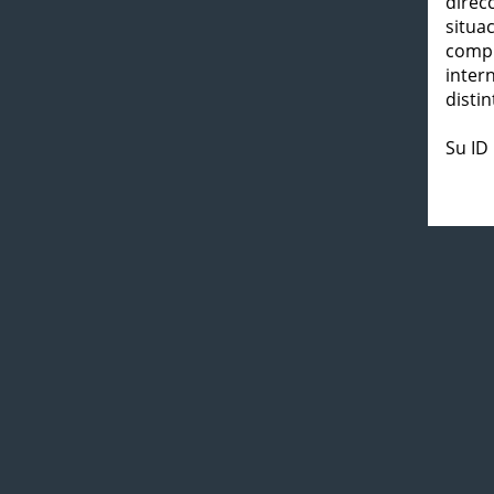
direc
situa
compl
inter
distin
Su ID 