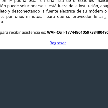
ción IP podría estar en una lista de direcciones malici
ción puede solucionarse si está fuera de la Institución, ap
eto y desconectando la fuente eléctrica de su módem o
net por unos minutos, para que su proveedor le asign
ta.
para recibir asistencia es:
WAF-CGT-1774486105973848049
Regresar