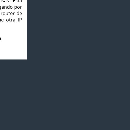
osas. Esta
agando por
 router de
e otra IP
0