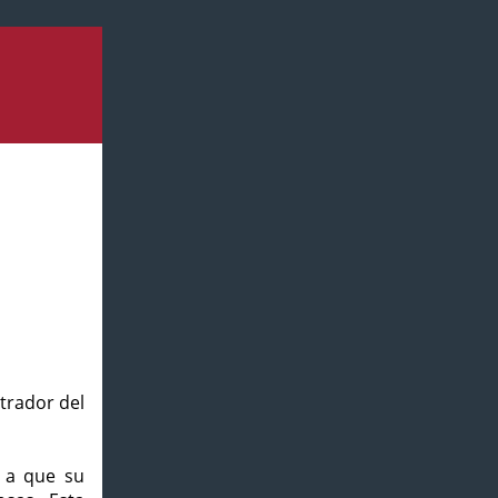
strador del
o a que su