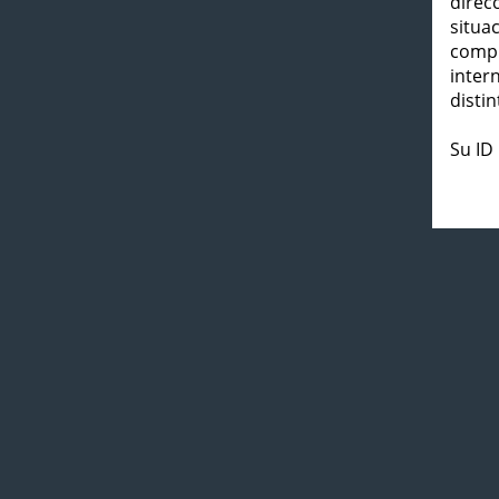
direc
situa
compl
inter
distin
Su ID 