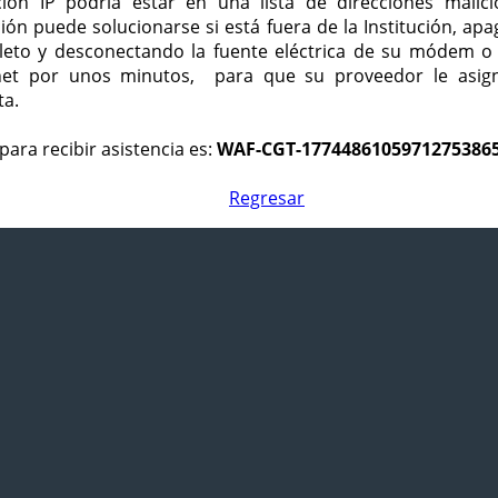
ción IP podría estar en una lista de direcciones malici
ción puede solucionarse si está fuera de la Institución, ap
eto y desconectando la fuente eléctrica de su módem o
net por unos minutos, para que su proveedor le asign
ta.
para recibir asistencia es:
WAF-CGT-1774486105971275386
Regresar