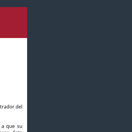
strador del
o a que su