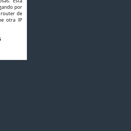
osas. Esta
agando por
 router de
e otra IP
5