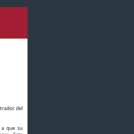
strador del
o a que su