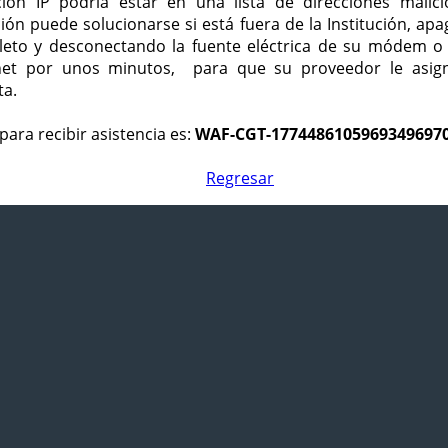
ción IP podría estar en una lista de direcciones malici
ción puede solucionarse si está fuera de la Institución, ap
eto y desconectando la fuente eléctrica de su módem o
net por unos minutos, para que su proveedor le asign
ta.
para recibir asistencia es:
WAF-CGT-1774486105969349697
Regresar