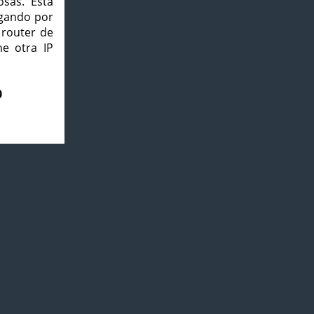
osas. Esta
agando por
 router de
e otra IP
0