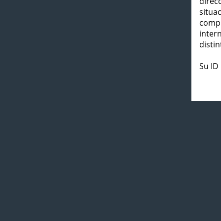
direc
situa
compl
inter
distin
Su ID 