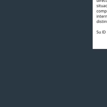
direc
situa
compl
inter
distin
Su ID 