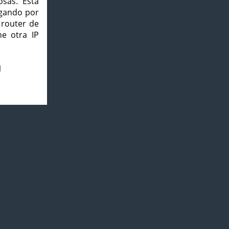
osas. Esta
agando por
 router de
e otra IP
1