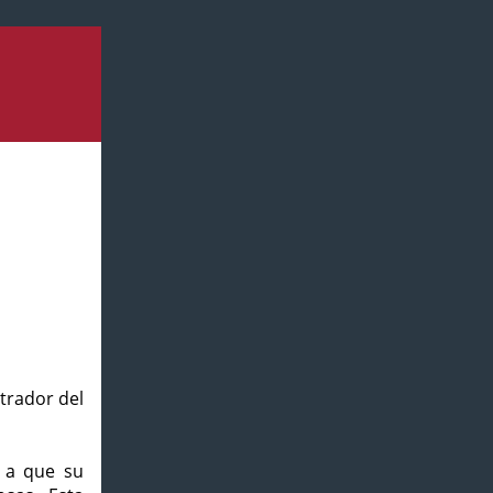
strador del
o a que su