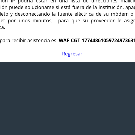
ción IP podría estar en una lista de direcciones malici
ción puede solucionarse si está fuera de la Institución, ap
eto y desconectando la fuente eléctrica de su módem o
net por unos minutos, para que su proveedor le asign
ta.
para recibir asistencia es:
WAF-CGT-1774486105972497363
Regresar