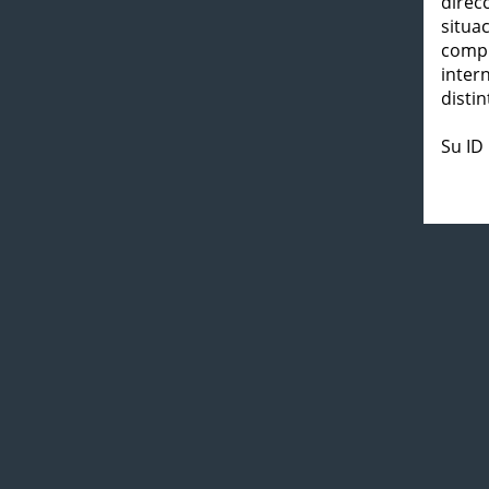
direc
situa
compl
inter
distin
Su ID 