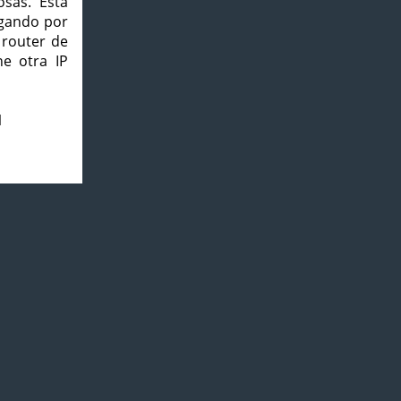
osas. Esta
agando por
 router de
e otra IP
1