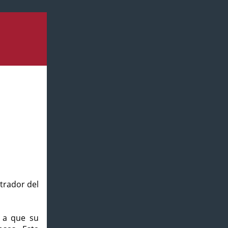
strador del
o a que su