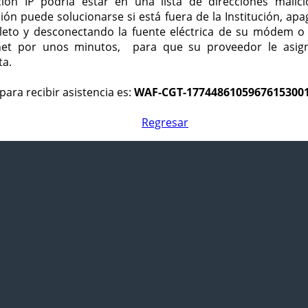
ción IP podría estar en una lista de direcciones malici
ción puede solucionarse si está fuera de la Institución, ap
eto y desconectando la fuente eléctrica de su módem o
net por unos minutos, para que su proveedor le asign
ta.
para recibir asistencia es:
WAF-CGT-1774486105967615300
Regresar