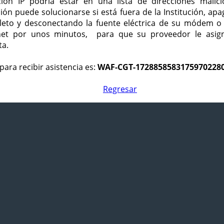
ción IP podría estar en una lista de direcciones malici
ción puede solucionarse si está fuera de la Institución, ap
eto y desconectando la fuente eléctrica de su módem o
net por unos minutos, para que su proveedor le asign
ta.
para recibir asistencia es:
WAF-CGT-1728858583175970228
Regresar