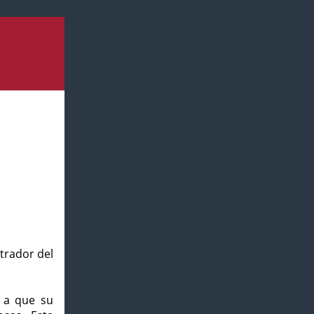
strador del
o a que su