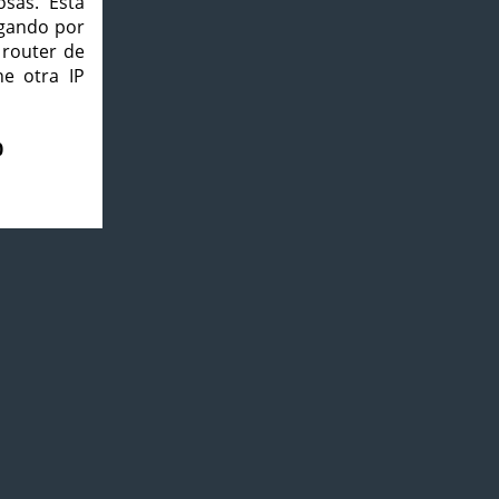
osas. Esta
agando por
 router de
e otra IP
0