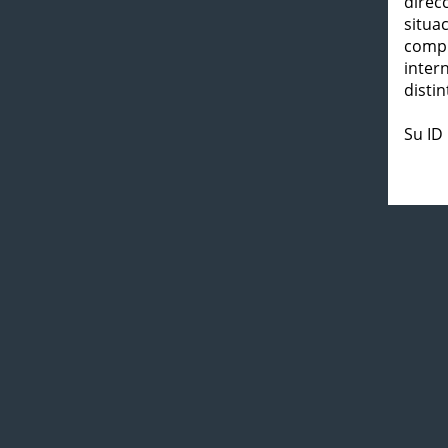
direc
situa
compl
inter
distin
Su ID 