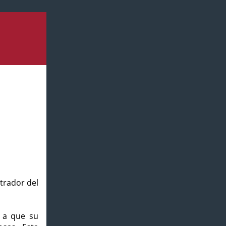
strador del
o a que su