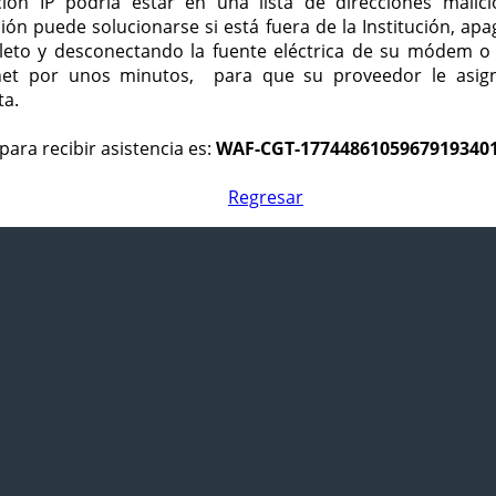
ción IP podría estar en una lista de direcciones malici
ción puede solucionarse si está fuera de la Institución, ap
eto y desconectando la fuente eléctrica de su módem o
net por unos minutos, para que su proveedor le asign
ta.
para recibir asistencia es:
WAF-CGT-1774486105967919340
Regresar