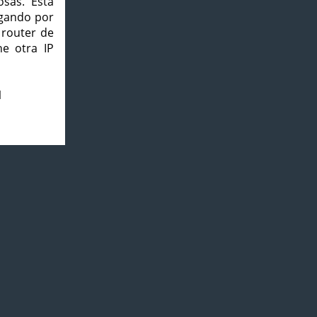
osas. Esta
agando por
 router de
e otra IP
1