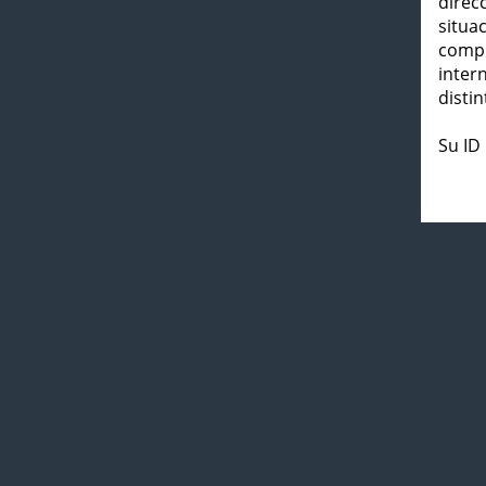
direc
situa
compl
inter
distin
Su ID 