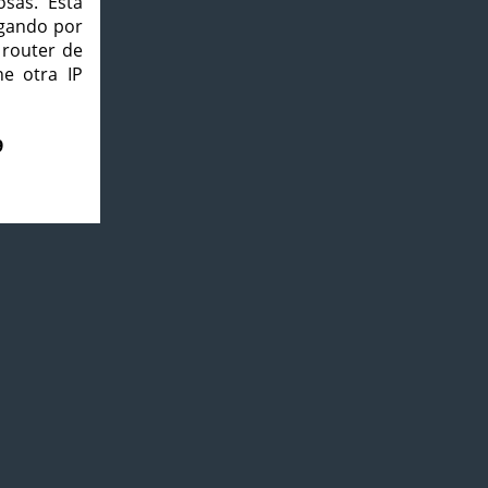
osas. Esta
agando por
 router de
e otra IP
9