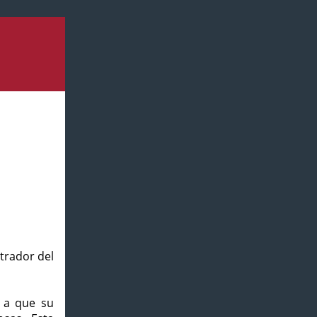
strador del
o a que su