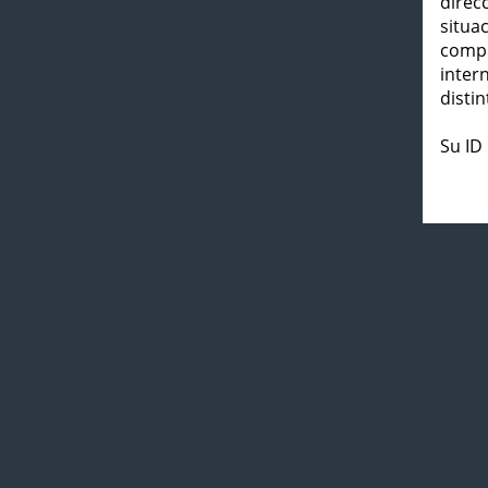
direc
situa
compl
inter
distin
Su ID 