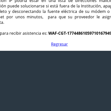
ción IP podría estar en una lista de direcciones malici
ción puede solucionarse si está fuera de la Institución, ap
eto y desconectando la fuente eléctrica de su módem o
net por unos minutos, para que su proveedor le asign
ta.
para recibir asistencia es:
WAF-CGT-1774486105971016794
Regresar