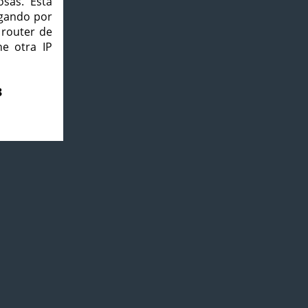
osas. Esta
agando por
 router de
e otra IP
3