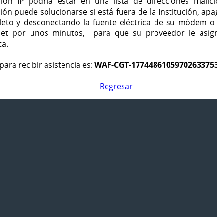
ción IP podría estar en una lista de direcciones malici
ción puede solucionarse si está fuera de la Institución, ap
eto y desconectando la fuente eléctrica de su módem o
net por unos minutos, para que su proveedor le asign
ta.
para recibir asistencia es:
WAF-CGT-1774486105970263375
Regresar