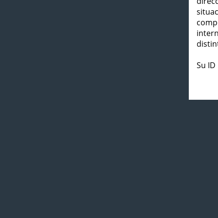
direc
situa
compl
inter
distin
Su ID 