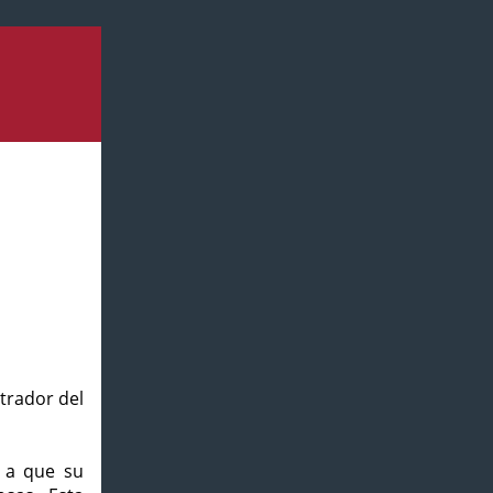
strador del
o a que su