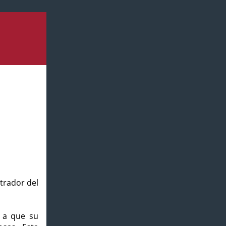
strador del
o a que su