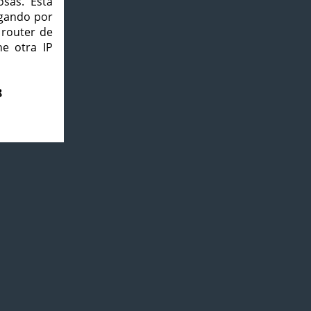
osas. Esta
agando por
 router de
e otra IP
8