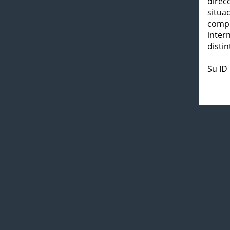
direc
situa
compl
inter
distin
Su ID 