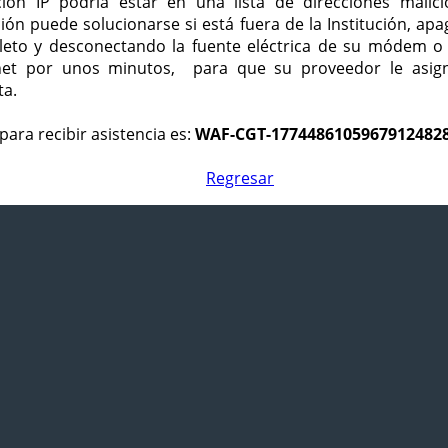
ción IP podría estar en una lista de direcciones malici
ción puede solucionarse si está fuera de la Institución, ap
eto y desconectando la fuente eléctrica de su módem o
net por unos minutos, para que su proveedor le asign
ta.
para recibir asistencia es:
WAF-CGT-1774486105967912482
Regresar