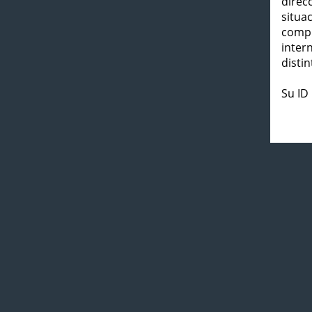
direc
situa
compl
inter
distin
Su ID 