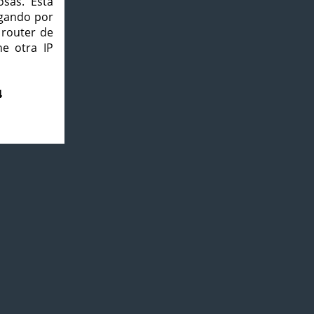
osas. Esta
agando por
 router de
e otra IP
4