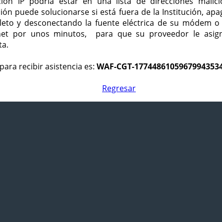
ción IP podría estar en una lista de direcciones malici
ción puede solucionarse si está fuera de la Institución, ap
eto y desconectando la fuente eléctrica de su módem o
net por unos minutos, para que su proveedor le asign
ta.
para recibir asistencia es:
WAF-CGT-1774486105967994353
Regresar