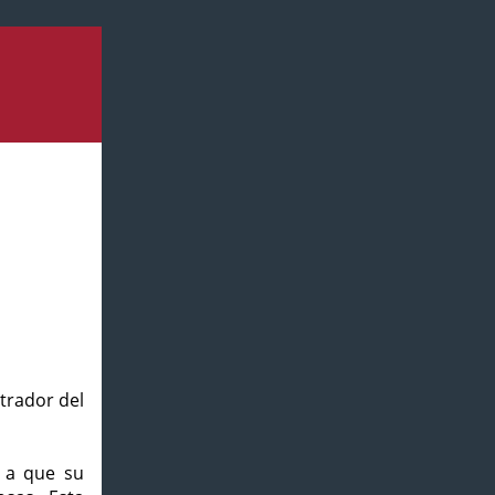
strador del
o a que su