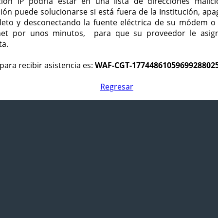
ción IP podría estar en una lista de direcciones malici
ción puede solucionarse si está fuera de la Institución, ap
eto y desconectando la fuente eléctrica de su módem o
net por unos minutos, para que su proveedor le asign
ta.
para recibir asistencia es:
WAF-CGT-1774486105969928802
Regresar