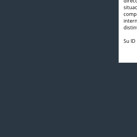
direc
situa
compl
inter
distin
Su ID 