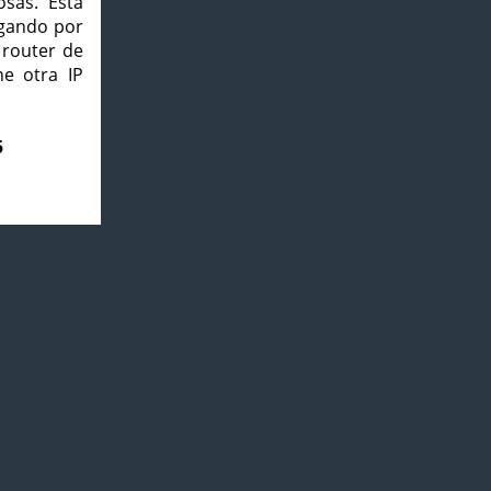
osas. Esta
agando por
 router de
e otra IP
5