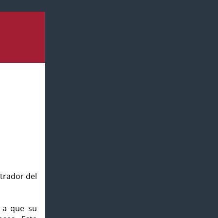
strador del
o a que su