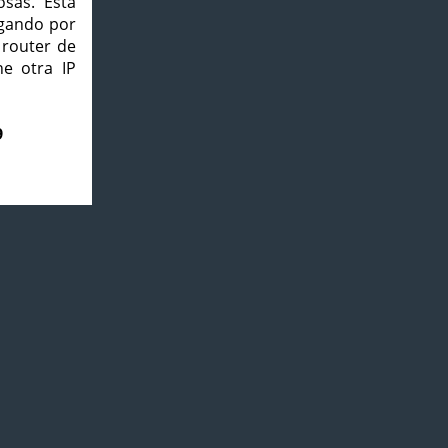
osas. Esta
agando por
 router de
e otra IP
9