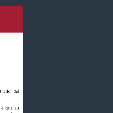
strador del
o a que su