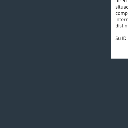
direc
situa
compl
inter
distin
Su ID 