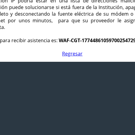
ción IP podría estar en una lista de direcciones malici
ción puede solucionarse si está fuera de la Institución, ap
eto y desconectando la fuente eléctrica de su módem o
net por unos minutos, para que su proveedor le asign
ta.
para recibir asistencia es:
WAF-CGT-1774486105970025472
Regresar