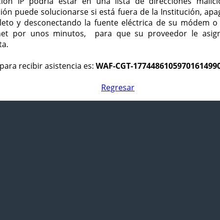
ción IP podría estar en una lista de direcciones malici
ción puede solucionarse si está fuera de la Institución, ap
eto y desconectando la fuente eléctrica de su módem o
net por unos minutos, para que su proveedor le asign
ta.
para recibir asistencia es:
WAF-CGT-1774486105970161499
Regresar