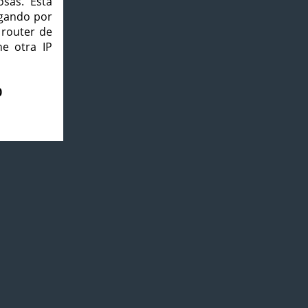
osas. Esta
agando por
 router de
e otra IP
0