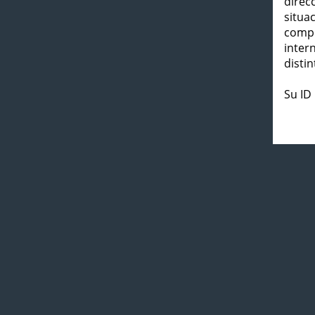
direc
situa
compl
inter
distin
Su ID 