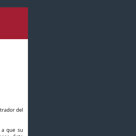
strador del
o a que su