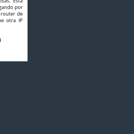
osas. Esta
agando por
 router de
e otra IP
8