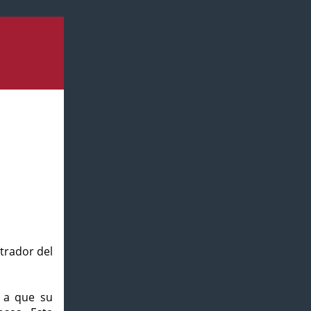
strador del
o a que su