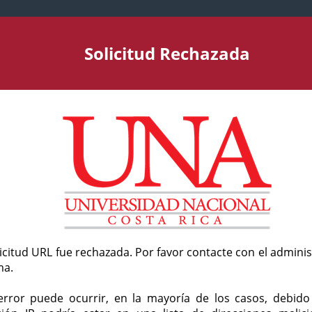
Solicitud Rechazada
licitud URL fue rechazada. Por favor contacte con el admini
ma.
error puede ocurrir, en la mayoría de los casos, debid