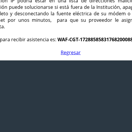
ción IP podría estar en una lista de direcciones malici
ción puede solucionarse si está fuera de la Institución, ap
eto y desconectando la fuente eléctrica de su módem o
net por unos minutos, para que su proveedor le asign
ta.
para recibir asistencia es:
WAF-CGT-1728858583176820008
Regresar