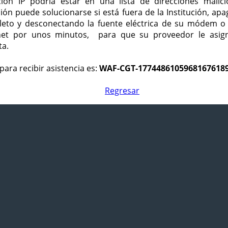
ción IP podría estar en una lista de direcciones malici
ción puede solucionarse si está fuera de la Institución, ap
eto y desconectando la fuente eléctrica de su módem o
net por unos minutos, para que su proveedor le asign
ta.
para recibir asistencia es:
WAF-CGT-1774486105968167618
Regresar