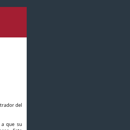
strador del
o a que su