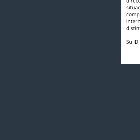
direc
situa
compl
inter
distin
Su ID 