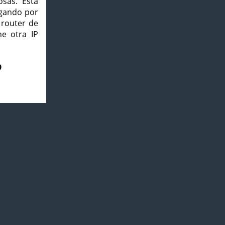
osas. Esta
agando por
 router de
e otra IP
9