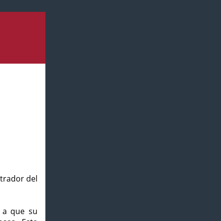
strador del
o a que su