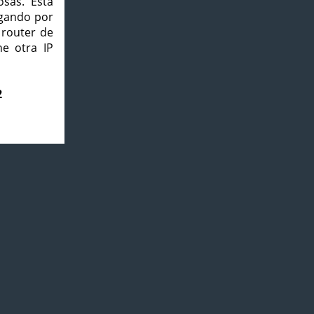
osas. Esta
agando por
 router de
e otra IP
2