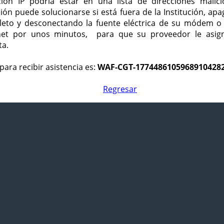
ción IP podría estar en una lista de direcciones malici
ción puede solucionarse si está fuera de la Institución, ap
eto y desconectando la fuente eléctrica de su módem o
net por unos minutos, para que su proveedor le asign
ta.
para recibir asistencia es:
WAF-CGT-1774486105968910428
Regresar