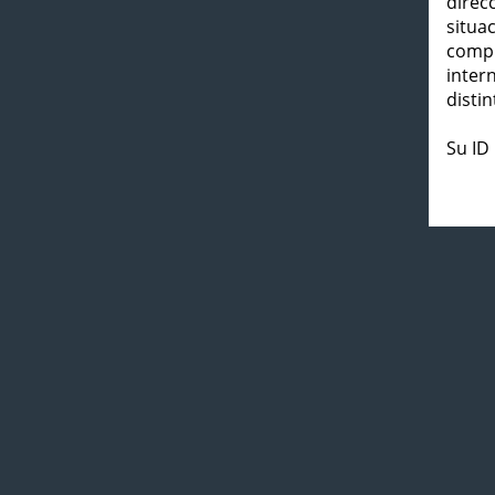
direc
situa
compl
inter
distin
Su ID 