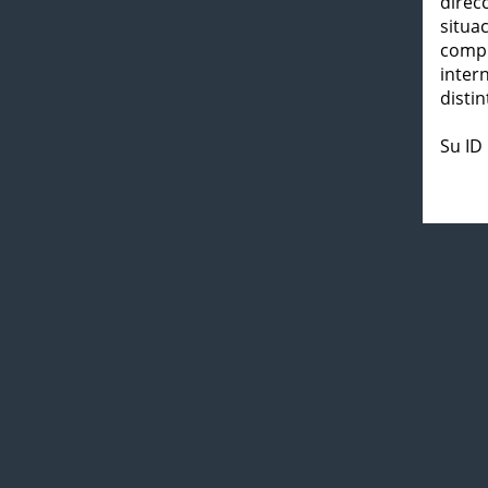
direc
situa
compl
inter
distin
Su ID 