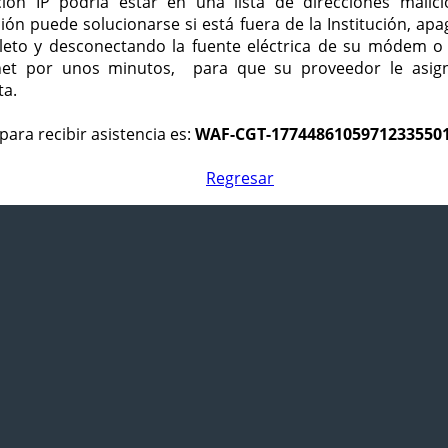
ción IP podría estar en una lista de direcciones malici
ción puede solucionarse si está fuera de la Institución, ap
eto y desconectando la fuente eléctrica de su módem o
net por unos minutos, para que su proveedor le asign
ta.
para recibir asistencia es:
WAF-CGT-1774486105971233550
Regresar