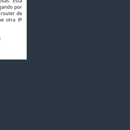
osas. Esta
agando por
 router de
e otra IP
1