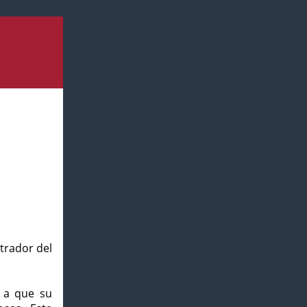
strador del
o a que su