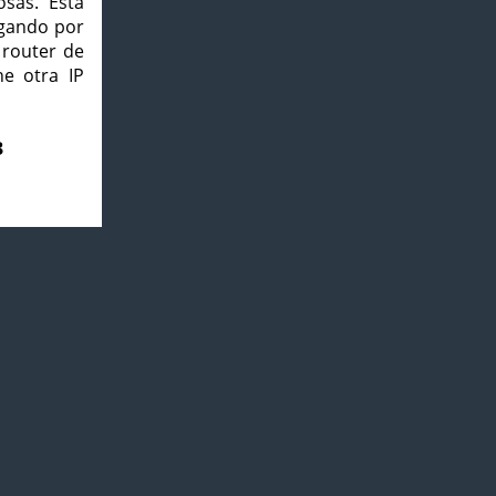
osas. Esta
agando por
 router de
e otra IP
3