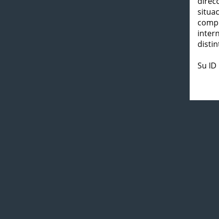
direc
situa
compl
inter
distin
Su ID 