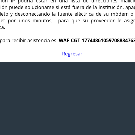
ción IP podría estar en una lista de direcciones malici
ción puede solucionarse si está fuera de la Institución, ap
eto y desconectando la fuente eléctrica de su módem o
net por unos minutos, para que su proveedor le asign
ta.
para recibir asistencia es:
WAF-CGT-1774486105970888476
Regresar