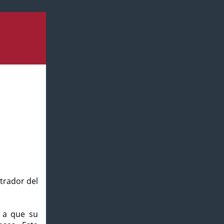
strador del
o a que su