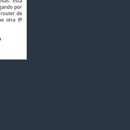
osas. Esta
agando por
 router de
e otra IP
5