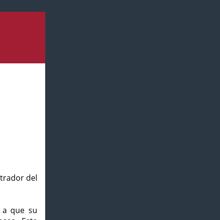
strador del
o a que su