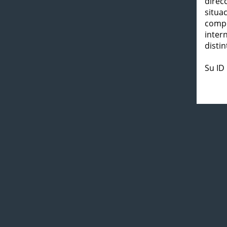
direc
situa
compl
inter
distin
Su ID 