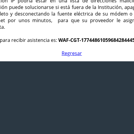
ción IP podría estar en una lista de direcciones malici
ción puede solucionarse si está fuera de la Institución, ap
eto y desconectando la fuente eléctrica de su módem o
net por unos minutos, para que su proveedor le asign
ta.
para recibir asistencia es:
WAF-CGT-1774486105968428444
Regresar