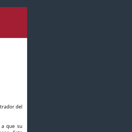
strador del
o a que su