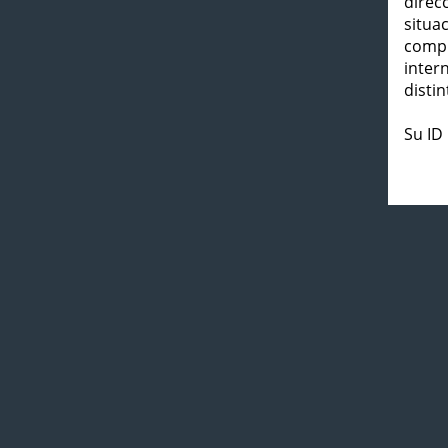
direc
situa
compl
inter
distin
Su ID 