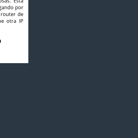
osas. Esta
agando por
 router de
e otra IP
0