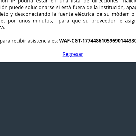
ción IP podría estar en una lista de direcciones malici
ción puede solucionarse si está fuera de la Institución, ap
eto y desconectando la fuente eléctrica de su módem o
net por unos minutos, para que su proveedor le asign
ta.
para recibir asistencia es:
WAF-CGT-1774486105969014433
Regresar