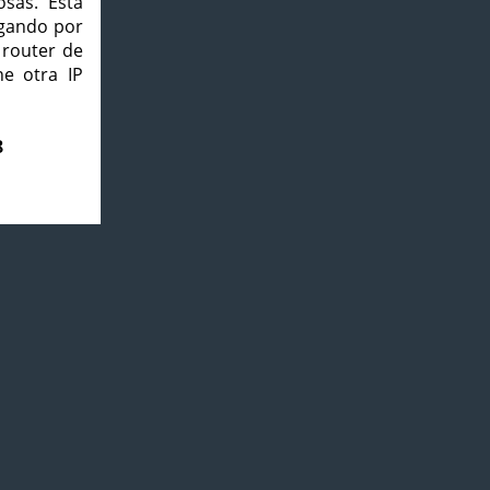
osas. Esta
agando por
 router de
e otra IP
8