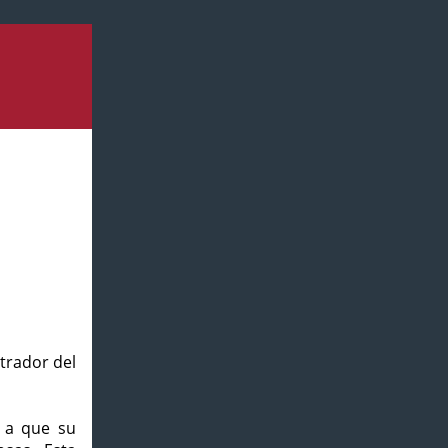
strador del
o a que su