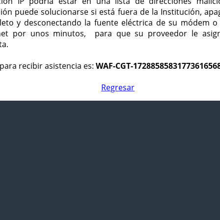
ción IP podría estar en una lista de direcciones malici
ción puede solucionarse si está fuera de la Institución, ap
eto y desconectando la fuente eléctrica de su módem o
net por unos minutos, para que su proveedor le asign
ta.
para recibir asistencia es:
WAF-CGT-1728858583177361656
Regresar