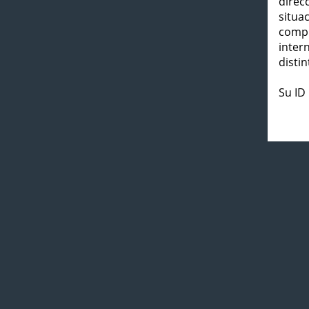
direc
situa
compl
inter
distin
Su ID 