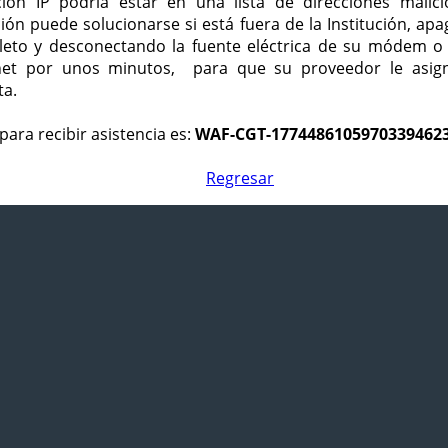
ción IP podría estar en una lista de direcciones malici
ción puede solucionarse si está fuera de la Institución, ap
eto y desconectando la fuente eléctrica de su módem o
net por unos minutos, para que su proveedor le asign
ta.
para recibir asistencia es:
WAF-CGT-1774486105970339462
Regresar