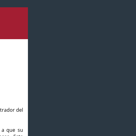
strador del
o a que su