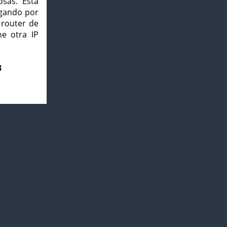
osas. Esta
agando por
 router de
e otra IP
3