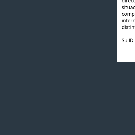
direc
situa
compl
inter
distin
Su ID 